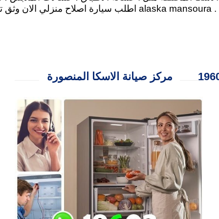
بوتاجاز ، ميكروويف ، سخان الغاز ، مجفف الملابس . alaska mansoura اطلب
مركز صيانة الاسكا المنصورة